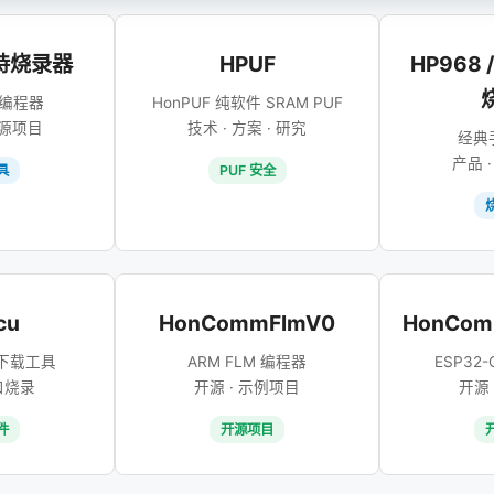
手持烧录器
HPUF
HP968 
编程器
HonPUF 纯软件 SRAM PUF
开源项目
技术 · 方案 · 研究
经典
产品 ·
具
PUF 安全
cu
HonCommFlmV0
HonCom
P 下载工具
ARM FLM 编程器
ESP32-
口烧录
开源 · 示例项目
开源 
件
开源项目