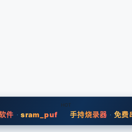
HOT
软件
sram_puf
手持烧录器
免费
·
·